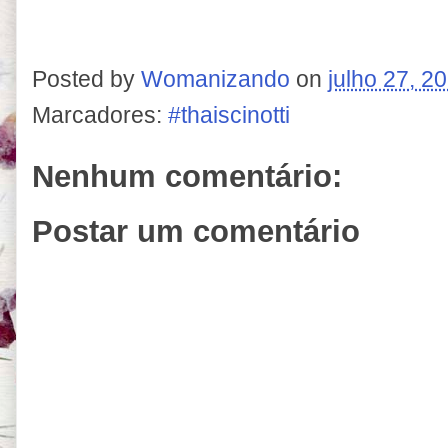
Posted by
Womanizando
on
julho 27, 2
Marcadores:
#thaiscinotti
Nenhum comentário:
Postar um comentário